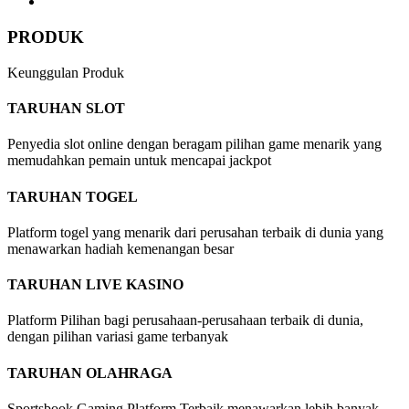
PRODUK
Keunggulan Produk
TARUHAN SLOT
Penyedia slot online dengan beragam pilihan game menarik yang
memudahkan pemain untuk mencapai jackpot
TARUHAN TOGEL
Platform togel yang menarik dari perusahan terbaik di dunia yang
menawarkan hadiah kemenangan besar
TARUHAN LIVE KASINO
Platform Pilihan bagi perusahaan-perusahaan terbaik di dunia,
dengan pilihan variasi game terbanyak
TARUHAN OLAHRAGA
Sportsbook Gaming Platform Terbaik menawarkan lebih banyak