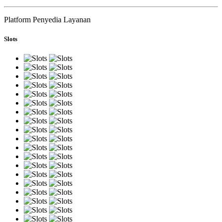
Platform Penyedia Layanan
Slots