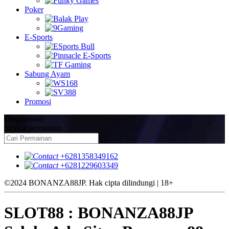
Poker
E-Sports
Sabung Ayam
Promosi
Dragoonsoft
Semua permainan
+6281358349162
+6281229603349
©2024 BONANZA88JP. Hak cipta dilindungi | 18+
SLOT88 : BONANZA88JP