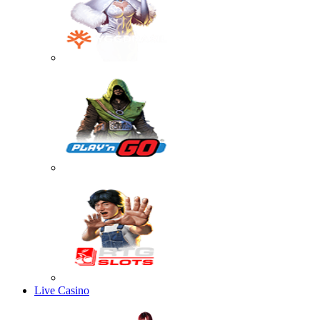
Live Casino