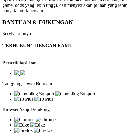
game, odds yang lebih tinggi, dan menyediakan pilihan yang lebih
banyak untuk pemain.
BANTUAN & DUKUNGAN
Servis Lainnya
TERHUBUNG DENGAN KAMI
Bersertifikasi Dari
Tanggung Jawab Bermain
Browser Yang Didukung