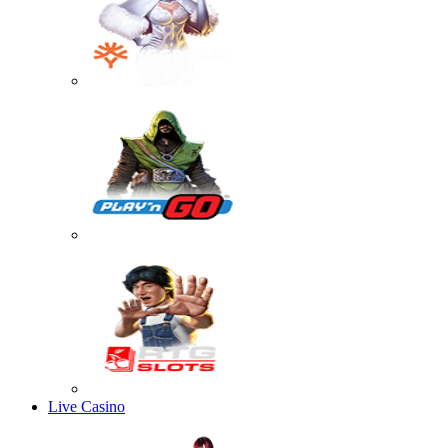
Live Casino