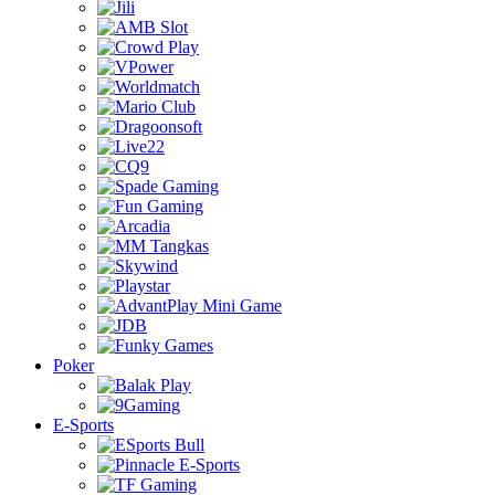
Poker
E-Sports