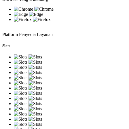
Platform Penyedia Layanan
Slots