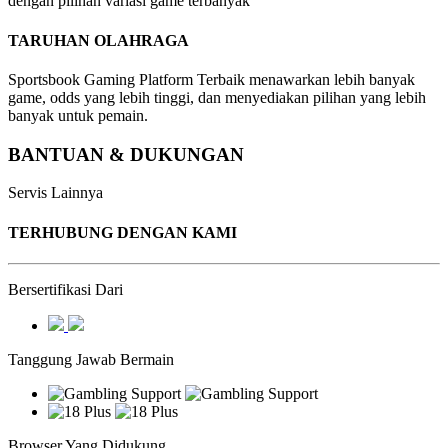
dengan pilihan variasi game terbanyak
TARUHAN OLAHRAGA
Sportsbook Gaming Platform Terbaik menawarkan lebih banyak
game, odds yang lebih tinggi, dan menyediakan pilihan yang lebih
banyak untuk pemain.
BANTUAN & DUKUNGAN
Servis Lainnya
TERHUBUNG DENGAN KAMI
Bersertifikasi Dari
Tanggung Jawab Bermain
Browser Yang Didukung