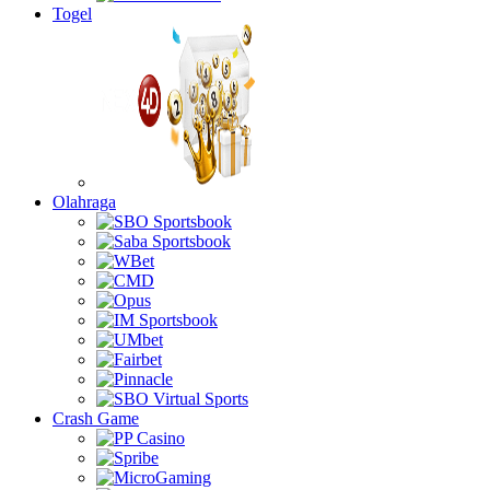
Togel
Olahraga
Crash Game