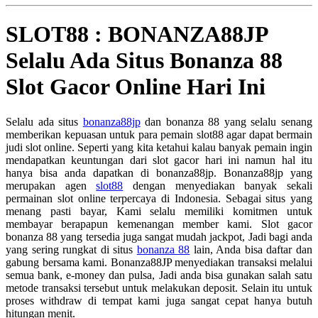
SLOT88 : BONANZA88JP
Selalu Ada Situs Bonanza 88
Slot Gacor Online Hari Ini
Selalu ada situs
bonanza88jp
dan bonanza 88 yang selalu senang
memberikan kepuasan untuk para pemain slot88 agar dapat bermain
judi slot online. Seperti yang kita ketahui kalau banyak pemain ingin
mendapatkan keuntungan dari slot gacor hari ini namun hal itu
hanya bisa anda dapatkan di bonanza88jp. Bonanza88jp yang
merupakan agen
slot88
dengan menyediakan banyak sekali
permainan slot online terpercaya di Indonesia. Sebagai situs yang
menang pasti bayar, Kami selalu memiliki komitmen untuk
membayar berapapun kemenangan member kami. Slot gacor
bonanza 88 yang tersedia juga sangat mudah jackpot, Jadi bagi anda
yang sering rungkat di situs
bonanza 88
lain, Anda bisa daftar dan
gabung bersama kami. Bonanza88JP menyediakan transaksi melalui
semua bank, e-money dan pulsa, Jadi anda bisa gunakan salah satu
metode transaksi tersebut untuk melakukan deposit. Selain itu untuk
proses withdraw di tempat kami juga sangat cepat hanya butuh
hitungan menit.