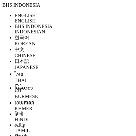
BHS INDONESIA
ENGLISH
ENGLISH
BHS INDONESIA
INDONESIAN
한국어
KOREAN
中文
CHINESE
日本語
JAPANESE
ไทย
THAI
မြန်မာစာ
BURMESE
ខេមរភាសា
KHMER
हिन्दी
HINDI
தமிழ்
TAMIL
తెలుగు