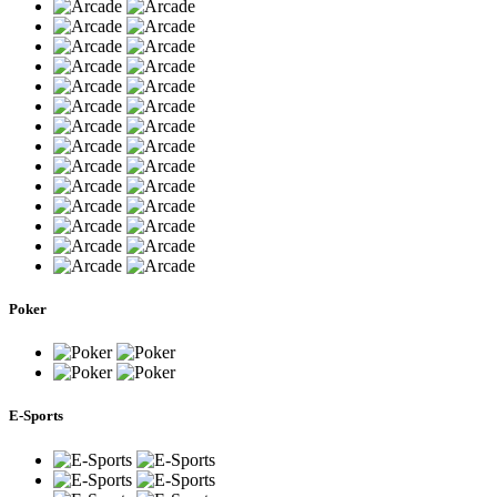
Poker
E-Sports