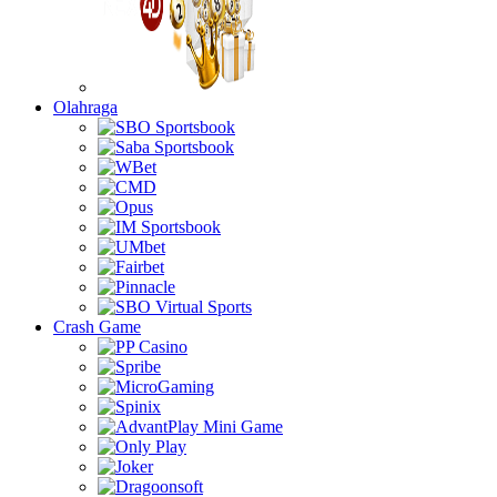
Olahraga
Crash Game