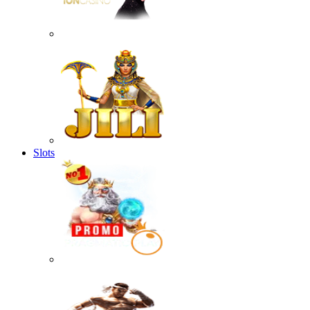
Slots