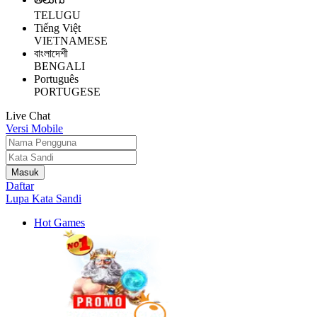
TELUGU
Tiếng Việt
VIETNAMESE
বাংলাদেশী
BENGALI
Português
PORTUGESE
Live Chat
Versi Mobile
Daftar
Lupa Kata Sandi
Hot Games