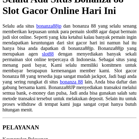
Slot Gacor Online Hari Ini
Selalu ada situs
bonanza88jp
dan bonanza 88 yang selalu senang
memberikan kepuasan untuk para pemain slot88 agar dapat bermain
judi slot online. Seperti yang kita ketahui kalau banyak pemain ingin
mendapatkan keuntungan dari slot gacor hari ini namun hal itu
hanya bisa anda dapatkan di bonanza88jp. Bonanza88jp yang
merupakan agen
slot88
dengan menyediakan banyak sekali
permainan slot online terpercaya di Indonesia. Sebagai situs yang
menang pasti bayar, Kami selalu memiliki komitmen untuk
membayar berapapun kemenangan member kami. Slot gacor
bonanza 88 yang tersedia juga sangat mudah jackpot, Jadi bagi anda
yang sering rungkat di situs
bonanza 88
lain, Anda bisa daftar dan
gabung bersama kami. Bonanza88JP menyediakan transaksi melalui
semua bank, e-money dan pulsa, Jadi anda bisa gunakan salah satu
metode transaksi tersebut untuk melakukan deposit. Selain itu untuk
proses withdraw di tempat kami juga sangat cepat hanya butuh
hitungan menit.
PELAYANAN