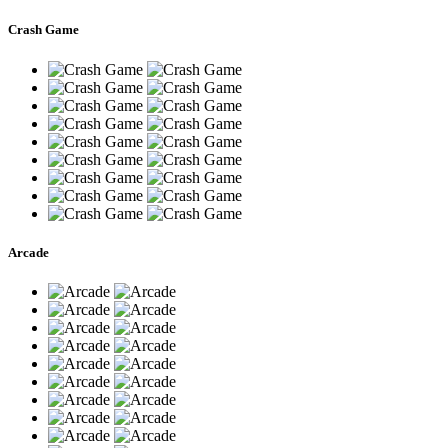
Crash Game
Arcade