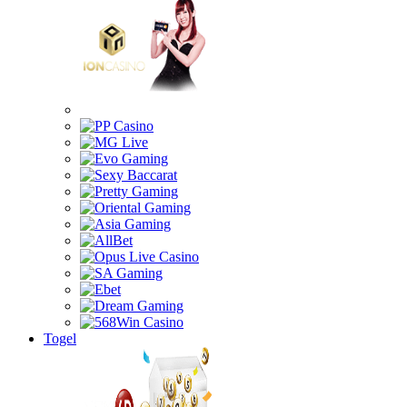
Togel