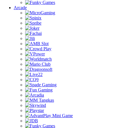
Arcade