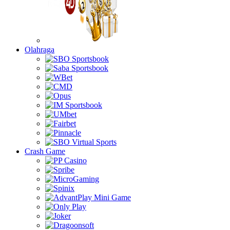
Olahraga
Crash Game