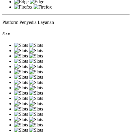
Platform Penyedia Layanan
Slots