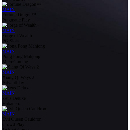
MAIN
Fortune Dragon™
Pragmatic Play
MAIN
Forge of Wealth
PG Slots
MAIN
Pong Pong Mahjong
MicroGaming
MAIN
Xiang Qi Ways 2
AdvantPlay
MAIN
Zeus Deluxe
Habanero
MAIN
Evil Queen Cauldron
Crowd Play
Jackpot Games