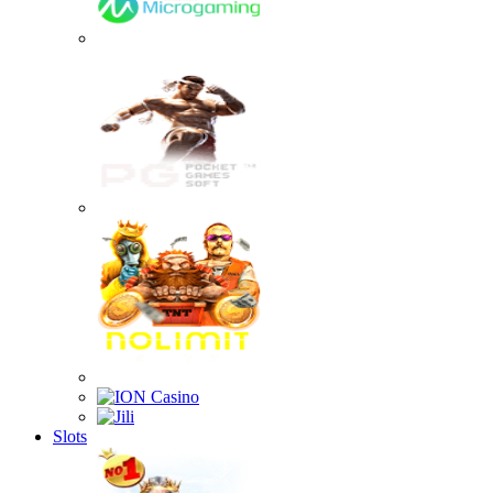
Slots