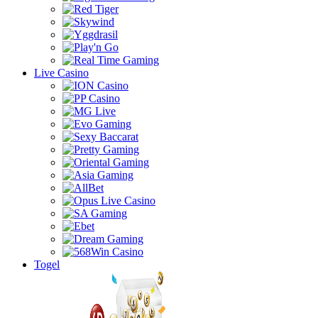
Live Casino
Togel