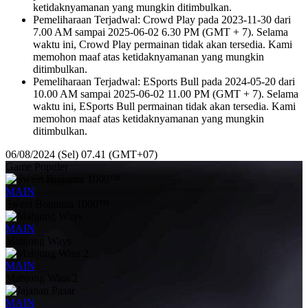
ketidaknyamanan yang mungkin ditimbulkan.
Pemeliharaan Terjadwal: Crowd Play pada 2023-11-30 dari
7.00 AM sampai 2025-06-02 6.30 PM (GMT + 7). Selama
waktu ini, Crowd Play permainan tidak akan tersedia. Kami
memohon maaf atas ketidaknyamanan yang mungkin
ditimbulkan.
Pemeliharaan Terjadwal: ESports Bull pada 2024-05-20 dari
10.00 AM sampai 2025-06-02 11.00 PM (GMT + 7). Selama
waktu ini, ESports Bull permainan tidak akan tersedia. Kami
memohon maaf atas ketidaknyamanan yang mungkin
ditimbulkan.
06/08/2024 (Sel) 07.41 (GMT+07)
Game Populer
MAIN
Sweet Bonanza 1000™
MAIN
Mahjong Ways
MAIN
Mahjong Wins 2
MAIN