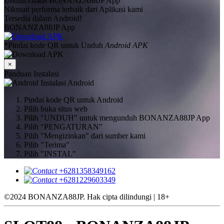
Unduh Gratis
BONANZA88JP App
Nikmati performa terbaik dari Aplikasi kami
Tersedia dalam Android!
BONANZA88JP App
*Pindai kode QR untuk Unduh
Android APK
×
Panduan Instalasi
Instalasi Android
Pindai kode QR untuk Android
Pilih buka situs web
Pilih "UNDUH" untuk mengunduh BONANZA88JP App
Pilih "PENGATURAN"
Pilih "Mengizinkan" dari sumber kami
Pilih "Terima"
Pilih "INSTAL"
+6281358349162
+6281229603349
©2024 BONANZA88JP. Hak cipta dilindungi | 18+