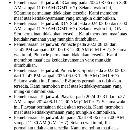
Pemeliharaan Terjadwal: 9Gaming pada 2024-08-06 dari 8.30
AM sampai 11.00 AM (GMT + 7). Selama waktu ini,
9Gaming permainan tidak akan tersedia. Kami memohon
maaf atas ketidaknyamanan yang mungkin ditimbulkan.
Pemeliharaan Terjadwal: ION Slot pada 2024-08-06 dari 7.00
AM sampai 11.30 AM (GMT + 7). Selama waktu ini, ION
Slot permainan tidak akan tersedia. Kami memohon maaf atas
ketidaknyamanan yang mungkin ditimbulkan.
Pemeliharaan Terjadwal: Pinnacle pada 2023-08-08 dari
12.45 PM sampai 2025-06-03 12.30 AM (GMT + 7). Selama
waktu ini, Pinnacle permainan tidak akan tersedia. Kami
memohon maaf atas ketidaknyamanan yang mungkin
ditimbulkan.
Pemeliharaan Terjadwal: Pinnacle E-Sports pada 2023-08-08
dari 12.45 PM sampai 2025-06-03 12.30 AM (GMT + 7).
Selama waktu ini, Pinnacle E-Sports permainan tidak akan
tersedia. Kami memohon maaf atas ketidaknyamanan yang
mungkin ditimbulkan.
Pemeliharaan Terjadwal: Playstar pada 2024-07-31 dari 5.27
AM sampai 2024-08-11 12.30 AM (GMT + 7). Selama waktu
ini, Playstar permainan tidak akan tersedia. Kami memohon
maaf atas ketidaknyamanan yang mungkin ditimbulkan.
Pemeliharaan Terjadwal: Jili pada 2024-08-06 dari 7.00 AM
sampai 11.30 AM (GMT + 7). Selama waktu ini, Jili
permainan tidak akan tersedia. Kami memohon maaf atas