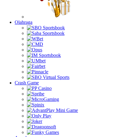
Olahraga
Crash Game