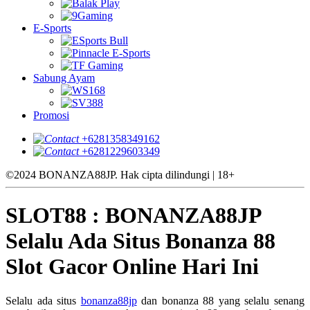
E-Sports
Sabung Ayam
Promosi
+6281358349162
+6281229603349
©2024 BONANZA88JP. Hak cipta dilindungi | 18+
SLOT88 : BONANZA88JP
Selalu Ada Situs Bonanza 88
Slot Gacor Online Hari Ini
Selalu ada situs
bonanza88jp
dan bonanza 88 yang selalu senang