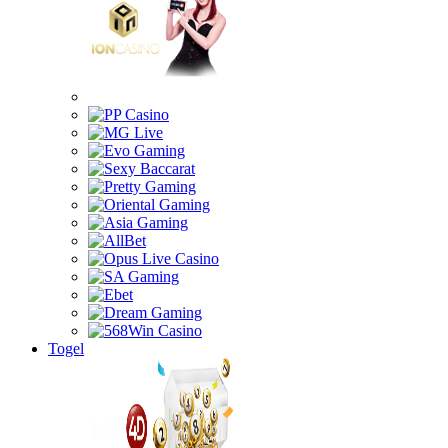
Togel