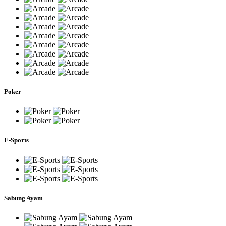
Poker
E-Sports
Sabung Ayam