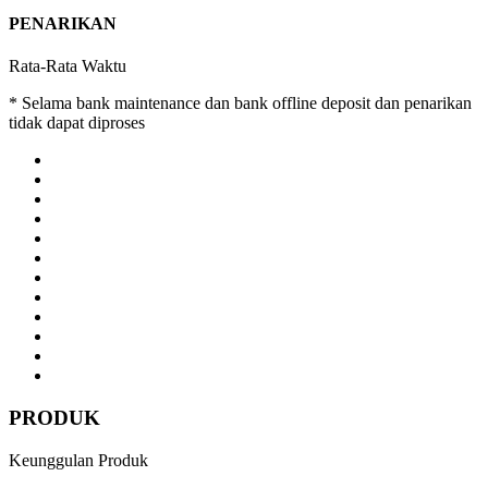
PENARIKAN
Rata-Rata Waktu
* Selama bank maintenance dan bank offline deposit dan penarikan
tidak dapat diproses
PRODUK
Keunggulan Produk