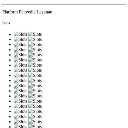
Platform Penyedia Layanan
Slots