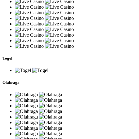
Togel
Olahraga