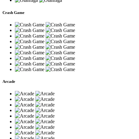
Crash Game
Arcade