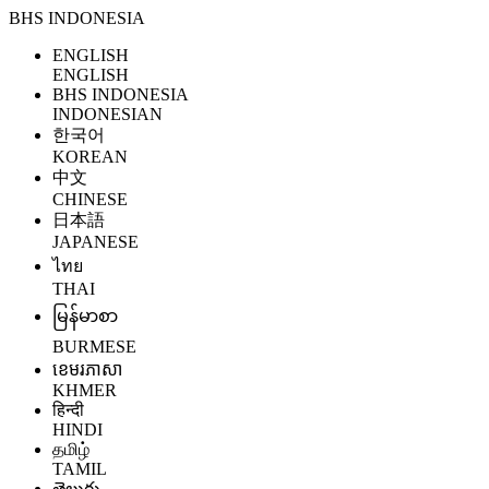
BHS INDONESIA
ENGLISH
ENGLISH
BHS INDONESIA
INDONESIAN
한국어
KOREAN
中文
CHINESE
日本語
JAPANESE
ไทย
THAI
မြန်မာစာ
BURMESE
ខេមរភាសា
KHMER
हिन्दी
HINDI
தமிழ்
TAMIL
తెలుగు