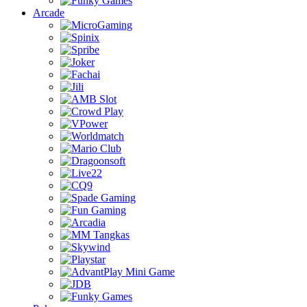
Arcade