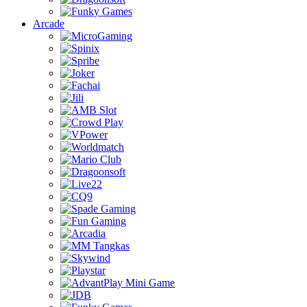
Arcade