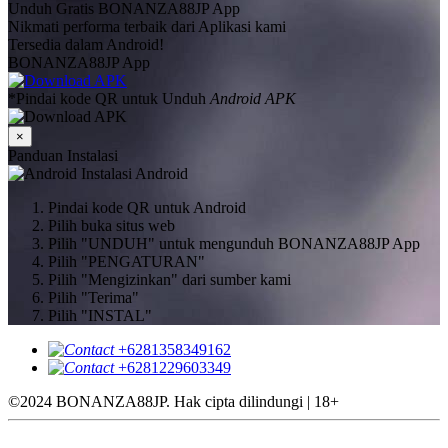
Unduh Gratis
BONANZA88JP App
Nikmati performa terbaik dari Aplikasi kami
Tersedia dalam Android!
BONANZA88JP App
*Pindai kode QR untuk Unduh
Android APK
×
Panduan Instalasi
Instalasi Android
Pindai kode QR untuk Android
Pilih buka situs web
Pilih "UNDUH" untuk mengunduh BONANZA88JP App
Pilih "PENGATURAN"
Pilih "Mengizinkan" dari sumber kami
Pilih "Terima"
Pilih "INSTAL"
+6281358349162
+6281229603349
©2024 BONANZA88JP. Hak cipta dilindungi | 18+