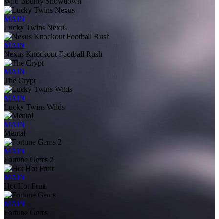
Wild Bounty Showdown
MAIN
Lucky Twins Nexus
MAIN
Nexus Knockout Football Rush
MAIN
The Crypt
MAIN
Lucky Twins Wilds
MAIN
Mental
MAIN
Fortune Gems 2
MAIN
Hot Hot Fruit
MAIN
Fortune Gems