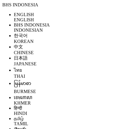
BHS INDONESIA
ENGLISH
ENGLISH
BHS INDONESIA
INDONESIAN
한국어
KOREAN
中文
CHINESE
日本語
JAPANESE
ไทย
THAI
မြန်မာစာ
BURMESE
ខេមរភាសា
KHMER
हिन्दी
HINDI
தமிழ்
TAMIL
తెలుగు