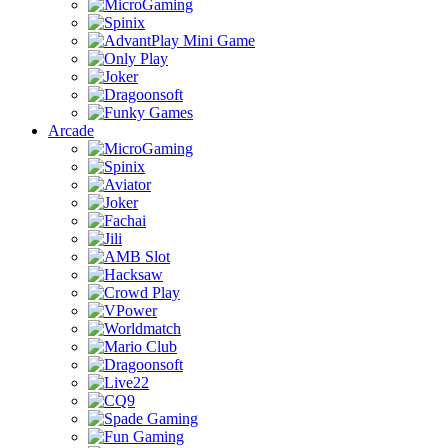
Arcade