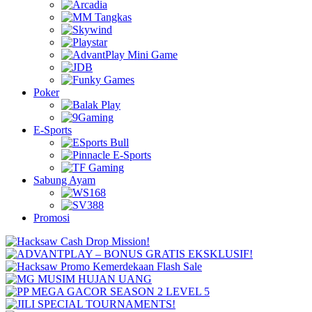
Poker
E-Sports
Sabung Ayam
Promosi