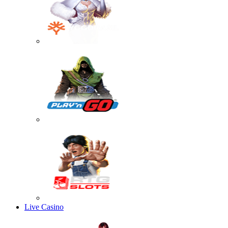
Live Casino