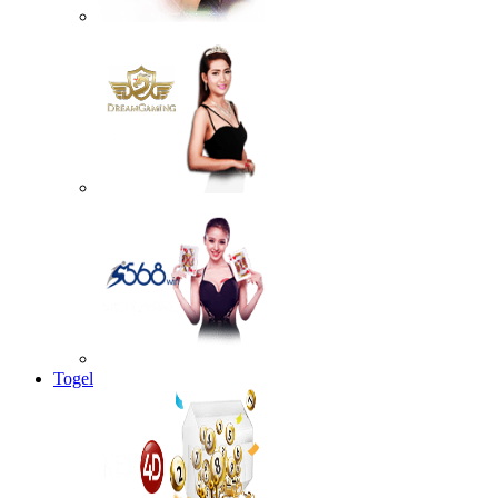
Togel