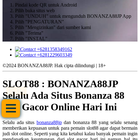
Pindai kode QR untuk Android
Pilih buka situs web
Pilih "UNDUH" untuk mengunduh BONANZA88JP App
Pilih "PENGATURAN"
Pilih "Mengizinkan" dari sumber kami
Pilih "Terima"
Pilih "INSTAL"
+6281358349162
+6281229603349
©2024 BONANZA88JP. Hak cipta dilindungi | 18+
SLOT88 : BONANZA88JP
Tap Me!
Selalu Ada Situs Bonanza 88
Slot Gacor Online Hari Ini
Selalu ada situs
bonanza88jp
dan bonanza 88 yang selalu senang
memberikan kepuasan untuk para pemain slot88 agar dapat bermain
judi slot online. Seperti yang kita ketahui kalau banyak pemain ingin
mendapatkan keuntungan dari slot gacor hari ini namun hal itu