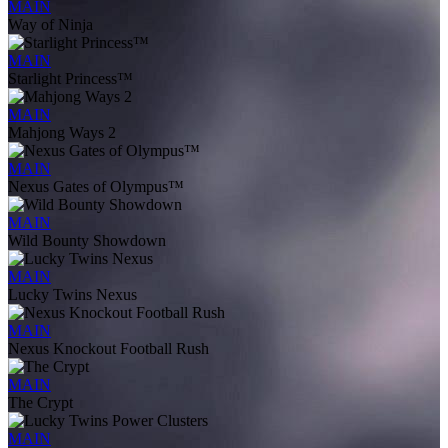
MAIN
Way of Ninja
MAIN
Starlight Princess™
MAIN
Mahjong Ways 2
MAIN
Nexus Gates of Olympus™
MAIN
Wild Bounty Showdown
MAIN
Lucky Twins Nexus
MAIN
Nexus Knockout Football Rush
MAIN
The Crypt
MAIN