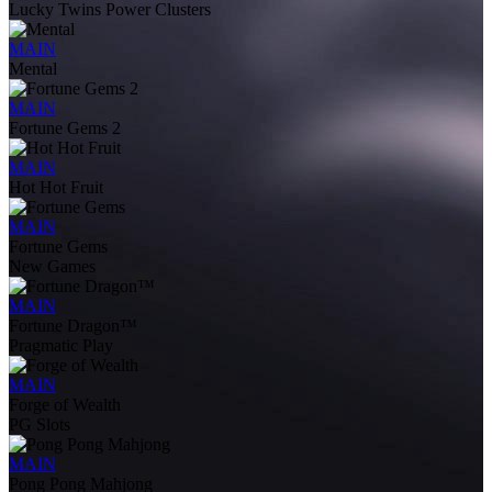
Lucky Twins Power Clusters
MAIN
Mental
MAIN
Fortune Gems 2
MAIN
Hot Hot Fruit
MAIN
Fortune Gems
New Games
MAIN
Fortune Dragon™
Pragmatic Play
MAIN
Forge of Wealth
PG Slots
MAIN
Pong Pong Mahjong